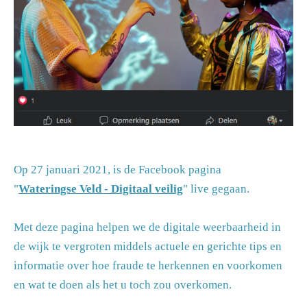
Op 27 januari 2021, is de Facebook pagina
"
Wateringse Veld - Digitaal veilig
" live gegaan.
Met deze pagina helpen we de digitale weerbaarheid in
de wijk te vergroten middels actuele en gerichte tips en
informatie over hoe fraude te herkennen en voorkomen
en wat te doen als het u toch zou overkomen.