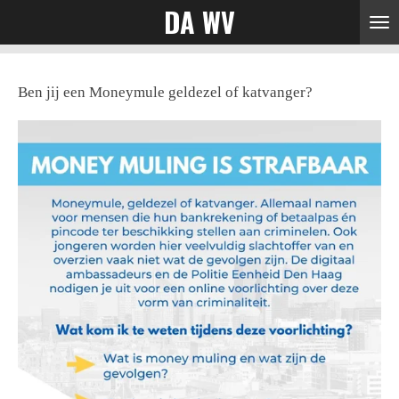
DA WV
Ga
direct
naar
Ben jij een Moneymule geldezel of katvanger?
de
hoofdinhoud