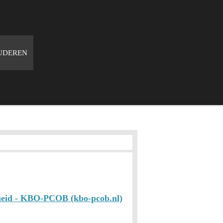
UDEREN
heid - KBO-PCOB (kbo-pcob.nl)