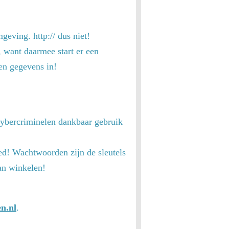
geving. http:// dus niet!
 want daarmee start er een
en gegevens in!
cybercriminelen dankbaar gebruik
d! Wachtwoorden zijn de sleutels
an winkelen!
n.nl
.