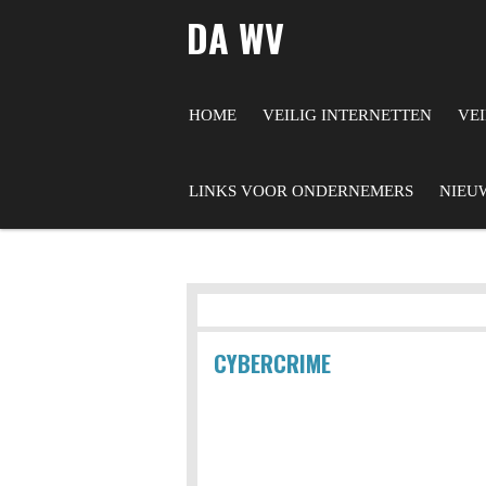
DA WV
Ga
direct
naar
HOME
VEILIG INTERNETTEN
VE
de
hoofdinhoud
LINKS VOOR ONDERNEMERS
NIEU
CYBERCRIME